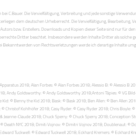
n bei C.Bauer. Die Vervielfältigung, Verbreitung und jede sonstige Verwend
nterliegen dem deutschen Urheberrecht. Die Vervielfältigung, Bearbeitung, 
Autors bzw. Erstellers. Downloads und Kopien dieser Seite sind nur für den 
berrechte Dritter beachtet. Insbesondere werden Inhalte Dritter als solche
ei Bekanntwerden von Rechtsverletzungen werde ich derartige Inhalte um
pparatus 2018; Alan Forbes: © Alan Forbes 2018; Alessio B: © Alessio B 2
 2018; Andy Goldsworthy: © Andy Goldsworthy 2018;Antoni Tàpies: © VG Bil
Kid: © Benny the Kid 2018; Bask: © Bask 2018; Ben Allen: © Ben Allen 2018
Christof Kohlhöfer 2018; Casy Ryder: © Casy Ryder 2018; Chris Boyle: © Ch
o & Jeanne-Claude 2018; Chuck Sperry: © Chuck Sperry 2018; Conception St
© Death NYC 2018; Dimiti Vojnov: © Dimitri Vojnov 2018; Doublenaut: © D
8; Edward Tuckwell: © Edward Tuckwell 2018; Eckhard Kremers: © Eckhard Kre