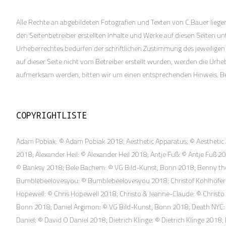
Alle Rechte an abgebildeten Fotografien und Texten von C.Bauer liege
den Seitenbetreiber erstellten Inhalte und Werke auf diesen Seiten u
Urheberrechtes bedürfen der schriftlichen Zustimmung des jeweiligen 
auf dieser Seite nicht vom Betreiber erstellt wurden, werden die Urhe
aufmerksam werden, bitten wir um einen entsprechenden Hinweis. B
COPYRIGHTLISTE
Adam Pobiak: © Adam Pobiak 2018; Aesthetic Apparatus: © Aesthetic A
2018; Alexander Heil: © Alexander Heil 2018; Antje Fuß: © Antje Fuß
© Banksy 2018; Bele Bachem: © VG Bild-Kunst, Bonn 2018; Benny the 
Bumblebeelovesyou: © Bumblebeelovesyou 2018; Christof Kohlhöfer: © 
Hopewell: © Chris Hopewell 2018; Christo & Jeanne-Claude: © Christ
Bonn 2018; Daniel Argimon: © VG Bild-Kunst, Bonn 2018; Death NYC: 
Daniel: © David O Daniel 2018; Dietrich Klinge: © Dietrich Klinge 201