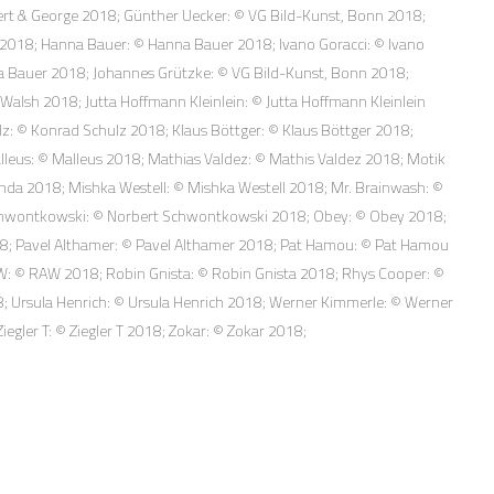
bert & George 2018; Günther Uecker: © VG Bild-Kunst, Bonn 2018;
 2018; Hanna Bauer: © Hanna Bauer 2018; Ivano Goracci: © Ivano
ona Bauer 2018; Johannes Grützke: © VG Bild-Kunst, Bonn 2018;
 Walsh 2018; Jutta Hoffmann Kleinlein: © Jutta Hoffmann Kleinlein
lz: © Konrad Schulz 2018; Klaus Böttger: © Klaus Böttger 2018;
leus: © Malleus 2018; Mathias Valdez: © Mathis Valdez 2018; Motik
nda 2018; Mishka Westell: © Mishka Westell 2018; Mr. Brainwash: ©
 Schwontkowski: © Norbert Schwontkowski 2018; Obey: © Obey 2018;
018; Pavel Althamer: © Pavel Althamer 2018; Pat Hamou: © Pat Hamou
RAW: © RAW 2018; Robin Gnista: © Robin Gnista 2018; Rhys Cooper: ©
; Ursula Henrich: © Ursula Henrich 2018; Werner Kimmerle: © Werner
gler T: © Ziegler T 2018; Zokar: © Zokar 2018;