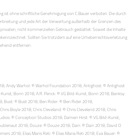
ung ist ohne schriftliche Genehmigung von C.Bauer verboten. Die durch
Verbreitung und jede Art der Verwertung außerhalb der Grenzen des
privaten, nicht kommerziellen Gebrauch gestattet. Soweit die Inhalte
 gekennzeichnet. Sollten Sie trotzdem auf eine Urheberrechtsverletzung
gehend entfernen.
018; Andy Warhol: © Warhol Foundation 2018; Antighost: © Antighost
d-Kunst, Bonn 2018; A.R. Penck: © VG Bild-Kunst, Bonn 2018; Banksy:
; Bust: © Bust 2018; Ben Rider: © Ben Rider 2018;
ris Boyle 2018; Chris Cleveland: © Chris Cleveland 2018; Chris
udios: © Conception Studios 2018; Damien Hirst: © VG Bild-Kunst,
oublenaut 2018; Douze: © Douze 2018; Dain: © Dain 2018; David O
mers 2018; Elias Maris Reti: © Elias Maria Reti 2018; Eva Bauer: ©