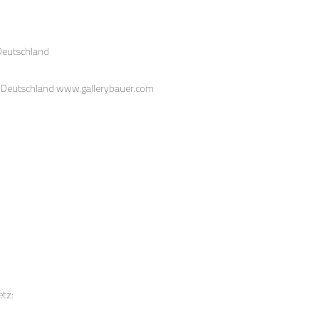
 Deutschland
m, Deutschland www.gallerybauer.com
tz: