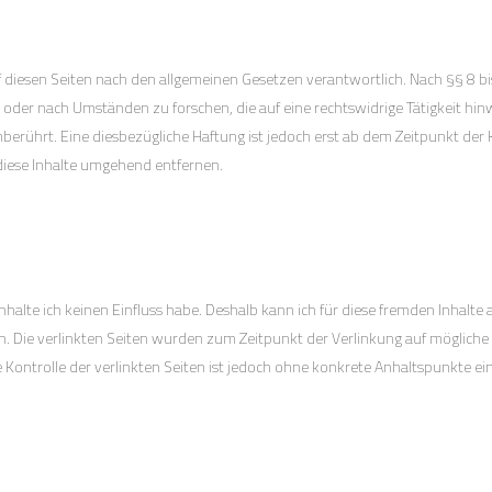
f diesen Seiten nach den allgemeinen Gesetzen verantwortlich. Nach §§ 8 bis
oder nach Umständen zu forschen, die auf eine rechtswidrige Tätigkeit hi
erührt. Eine diesbezügliche Haftung ist jedoch erst ab dem Zeitpunkt der 
iese Inhalte umgehend entfernen.
nhalte ich keinen Einfluss habe. Deshalb kann ich für diese fremden Inhalte
tlich. Die verlinkten Seiten wurden zum Zeitpunkt der Verlinkung auf möglic
he Kontrolle der verlinkten Seiten ist jedoch ohne konkrete Anhaltspunkte